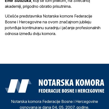
Emir Sudžuka
, koji se tom prilikom, na Svečanoj
akademiji, prigodno obratio prisutnima.
Učešće predstavnika Notarske komore Federacije
Bosne i Hercegovine na ovom značajnom jubileju
potvrđuje kontinuiranu suradnju i jačanje profesionalnih
odnosa između dviju komora.
Notarska komora Federacije Bosne i Hercegovine
osnovana je dana 04. 05. 2007. godine.